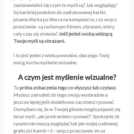
zastanawiałeś się czym te myśli są? Jak wyglądają?
Są bardziej podobne do zadrukowanej kartki,
pisania literka po literce na komputerze, czy wręcz
przeciwnie- są ruchomym filmem, obrazem, który
cały czas się zmienia?
Jeśli jesteś osobą widzącą
Twoje myśli są obrazami.
I to jest jeden z wielu powodów, dlaczego Twój
mózg kocha myślenie wizualne.
A czym jest myślenie wizualne?
To
próba zobaczenia tego co słyszysz lub czytasz
.
Możesz zatrudnić do tego swoją wyobraźnie a
jeszcze lepiej jeśli dodatkowo zaczniesz rysować.
Domyślam się, że w Twojej głowie mogła pojawić się
teraz myśl: ,,ale ja nie umiem rysować!”. Spokojnie, te
rysunki nie muszą wyglądać tak jak mojej cudownej
graficzki Kamili <3 – wręcz przeciwnie: im sa