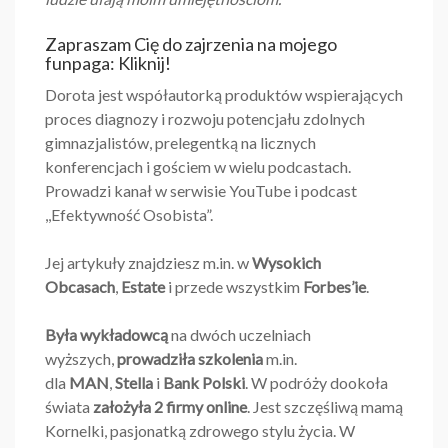
Zapraszam Cię do zajrzenia na mojego
funpaga:
Kliknij!
Dorota jest współautorką produktów wspierających
proces diagnozy i rozwoju potencjału zdolnych
gimnazjalistów, prelegentką na licznych
konferencjach i gościem w wielu podcastach.
Prowadzi kanał w serwisie YouTube i podcast
,,Efektywność Osobista”.
Jej artykuły znajdziesz m.in. w
Wysokich
Obcasach
,
Estate
i przede wszystkim
Forbes’ie
.
Była wykładowcą
na dwóch uczelniach
wyższych,
prowadziła szkolenia
m.in.
dla
MAN
,
Stella
i
Bank Polski
. W podróży dookoła
świata
założyła 2 firmy online
. Jest szczęśliwą mamą
Kornelki, pasjonatką zdrowego stylu życia. W