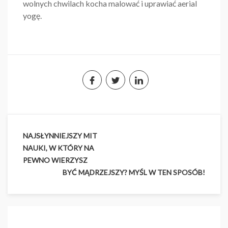
wolnych chwilach kocha malować i uprawiać aerial
yogę.
NAJSŁYNNIEJSZY MIT
Nawigacja
NAUKI, W KTÓRY NA
wpisu
PEWNO WIERZYSZ
BYĆ MĄDRZEJSZY? MYŚL W TEN SPOSÓB!