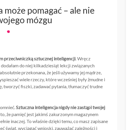
ja może pomagać – ale nie
twojego mózgu
em przeciwniczką sztucznej inteligencji
. Wręcz
, dodałam do niej kilkadziesiąt lekcji związanych
bsolutnie przekonana, że jeśli używamy jej mądrze,
spieszać wiele rzeczy, które wcześniej były żmudne i
tworzyć fiszki, zadawać pytania, tłumaczyć trudne
apomnieć.
Sztuczna inteligencja nigdy nie zastąpi twojej
j o to, że pamięć jest jakimś zakurzonym magazynem
pełnie inaczej. To właśnie dzięki temu, co masz zapisane
eć świat, wyciągać wnioski, zauważać zależności i