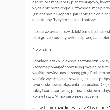
osobę. Masz najlepszy plan treningowy, świetn
wydaje się perfekcyjne. Przychodzisz na pierws
„Usiądź sobie i popatrz, jak robię za ciebie ca
muscle-upy. Ty tylko siedzisz i patrzysz.
No i teraz pytanie: czy dzięki temu będziesz si
dlatego, że ktoś inny wykonał pracę za ciebie?
No właśnie.
I dokładnie tak wiele osób zaczyna dziś korzyst
który ma pomagać coraz lepiej myśleć, rozumie
wysiłku zawieźć nas na samą górę. Problem po
właśnie wysiłek, analizowanie, szukanie połąc
tworzą się nowe połączenia neuronalne. Dzięki
fakty i coraz sprawniej poruszać się po trudny
korzystasz z AI, ma ogromne znaczenie.
Jak w takim razie korzystać z AI w nauce?