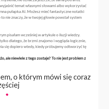
z wyjaśnić temat własnymi słowami albo wykorzystać
romna pułapka AI. Możesz mieć fantastyczne notatki
 to nie znaczy, że w twojej głowie powstał system
m pisałam wcześniej w artykule o iluzji wiedzy.
ylko dlatego, że brzmi znajomo i wygląda logicznie,
a się dopiero wtedy, kiedy próbujemy odtworzyć tę
żo, ale niewiele z tego zostaje? To nie jest problem z
em, o którym mówi się coraz
zęściej