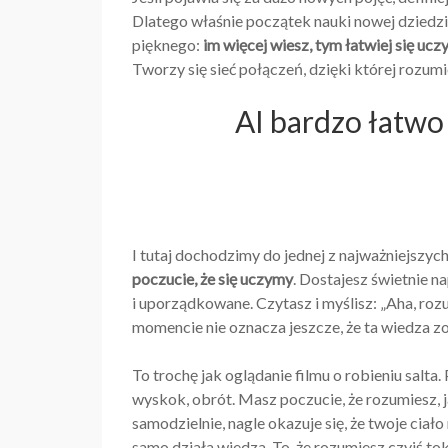
Dlatego właśnie początek nauki nowej dziedziny
pięknego:
im więcej wiesz, tym łatwiej się ucz
Tworzy się sieć połączeń, dzięki której rozumi
AI bardzo łatwo
I tutaj dochodzimy do jednej z najważniejszyc
poczucie, że się uczymy
. Dostajesz świetnie n
i uporządkowane. Czytasz i myślisz: „Aha, ro
momencie nie oznacza jeszcze, że ta wiedza z
To trochę jak oglądanie filmu o robieniu salta.
wyskok, obrót. Masz poczucie, że rozumiesz, ja
samodzielnie, nagle okazuje się, że twoje cia
samo działa wiedza. To, że rozumiesz czyjś tok