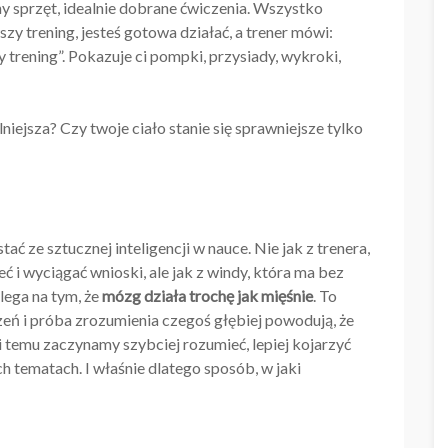
y sprzęt, idealnie dobrane ćwiczenia. Wszystko
zy trening, jesteś gotowa działać, a trener mówi:
ły trening”. Pokazuje ci pompki, przysiady, wykroki,
lniejsza? Czy twoje ciało stanie się sprawniejsze tylko
ać ze sztucznej inteligencji w nauce. Nie jak z trenera,
ć i wyciągać wnioski, ale jak z windy, która ma bez
lega na tym, że
mózg działa trochę jak mięśnie
. To
zeń i próba zrozumienia czegoś głębiej powodują, że
 temu zaczynamy szybciej rozumieć, lepiej kojarzyć
ch tematach. I właśnie dlatego sposób, w jaki