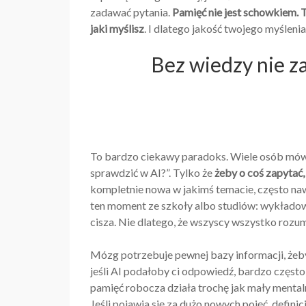
zadawać pytania.
Pamięć nie jest schowkiem. 
jaki myślisz
. I dlatego jakość twojego myśleni
Bez wiedzy nie z
To bardzo ciekawy paradoks. Wiele osób mówi
sprawdzić w AI?”. Tylko że
żeby o coś zapytać, 
kompletnie nowa w jakimś temacie, często nawe
ten moment ze szkoły albo studiów: wykładowc
cisza. Nie dlatego, że wszyscy wszystko rozumi
Mózg potrzebuje pewnej bazy informacji, żeby 
jeśli AI podałoby ci odpowiedź, bardzo często
pamięć robocza działa trochę jak mały mentaln
Jeśli pojawia się za dużo nowych pojęć, defini