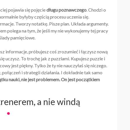
ciej pojawia się pojęcie
długu poznawczego
. Chodzi o
 normalnie byłyby częścią procesu uczenia się.
ormacje. Tworzy notatkę. Pisze plan. Układa argumenty.
lem polega na tym, że jeśli my nie wykonujemy tej pracy
ślady pamięciowe.
esz informacje, próbujesz coś zrozumieć i łączysz nową
ę uczysz. To trochę jak z puzzlami. Kupujesz puzzle i
ńcowy jest piękny. Tylko że ty nie nauczyłaś się niczego.
ołączeń i strategii działania. I dokładnie tak samo
ątku nauki, nie jest problemem. On jest początkiem
trenerem, a nie windą