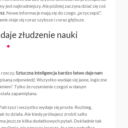
 jest najtrudniejszy. Ale później zaczyna dziać się coś
ysz
. Nowe informacje mają się do czego „przyczepić”.
enie staje się coraz szybsze i coraz głębsze.
 daje złudzenie nauki
h rzeczy.
Sztuczna inteligencja bardzo łatwo daje nam
apisaną odpowiedź. Wszystko wydaje się jasne, logiczne
zumiem”. Tylko że rozumienie czegoś w danym
ostała zapamiętana.
 Patrzysz i wszystko wydaje się proste. Rozbieg,
k to działa. Ale kiedy próbujesz zrobić salto
ło ma jeszcze kilka dodatkowych pytań. Dokładnie tak
 myślenia, nie oznacza jeszcze, że sama potrafisz