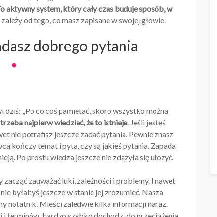
To aktywny system, który cały czas buduje sposób, w
a zależy od tego, co masz zapisane w swojej głowie.
adasz dobrego pytania
 dziś: „Po co coś pamiętać, skoro wszystko można
trzeba najpierw wiedzieć, że to istnieje
. Jeśli jesteś
t nie potrafisz jeszcze zadać pytania. Pewnie znasz
a kończy temat i pyta, czy są jakieś pytania. Zapada
eją. Po prostu wiedza jeszcze nie zdążyła się ułożyć.
zacząć zauważać luki, zależności i problemy. I nawet
 nie byłabyś jeszcze w stanie jej zrozumieć. Nasza
y notatnik. Mieści zaledwie kilka informacji naraz.
cji i terminów, bardzo szybko dochodzi do przeciążenia.