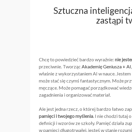
Sztuczna inteligenc
zastąpi 
Chcę to powiedzieć bardzo wyraźnie:
nie jest
przeciwnie. Tworząc
Akademię Geniusza + AI
właśnie z wykorzystaniem AI w nauce. Jestem a
może stać się czymś fantastycznym. Może przy
męczące. Może pomagać porządkować wiedzę, 
zagadnienia i organizować materiał.
Ale jest jedna rzecz, o której bardzo łatwo z
pamięci i twojego myślenia
. I nie chodzi tuta
definicji i wzorów ze szkoły. Pamięć działa zu
w pamięci długotrwałej, jesteś w stanie rozumi