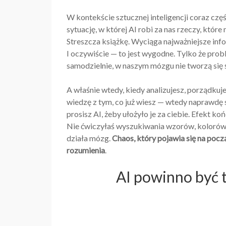
W kontekście sztucznej inteligencji coraz częś
sytuację, w której AI robi za nas rzeczy, które
Streszcza książkę. Wyciąga najważniejsze inf
I oczywiście — to jest wygodne. Tylko że prob
samodzielnie, w naszym mózgu nie tworzą się 
A właśnie wtedy, kiedy analizujesz, porządkuj
wiedzę z tym, co już wiesz — wtedy naprawdę si
prosisz AI, żeby ułożyło je za ciebie. Efekt ko
Nie ćwiczyłaś wyszukiwania wzorów, kolorów, p
działa mózg.
Chaos, który pojawia się na pocz
rozumienia
.
AI powinno być 