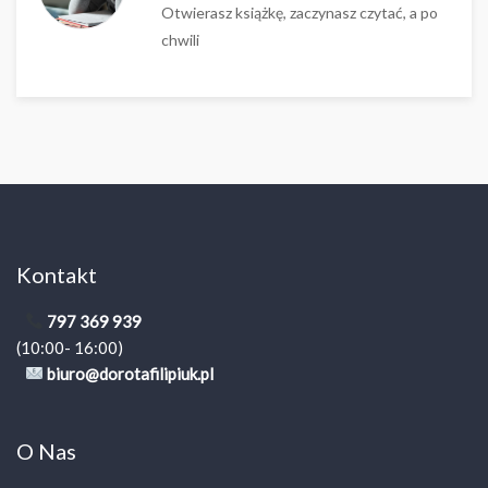
Otwierasz książkę, zaczynasz czytać, a po
chwili
Kontakt
797 369 939
(10:00- 16:00)
biuro@dorotafilipiuk.pl
O Nas