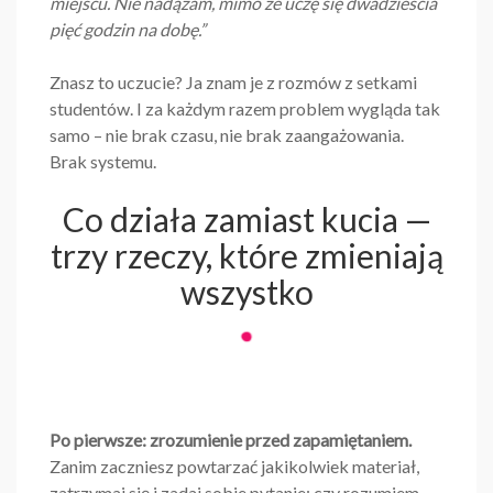
miejscu. Nie nadążam, mimo że uczę się dwadzieścia
pięć godzin na dobę.”
Znasz to uczucie? Ja znam je z rozmów z setkami
studentów. I za każdym razem problem wygląda tak
samo – nie brak czasu, nie brak zaangażowania.
Brak systemu.
Co działa zamiast kucia —
trzy rzeczy, które zmieniają
wszystko
Po pierwsze: zrozumienie przed zapamiętaniem.
Zanim zaczniesz powtarzać jakikolwiek materiał,
zatrzymaj się i zadaj sobie pytanie: czy rozumiem,