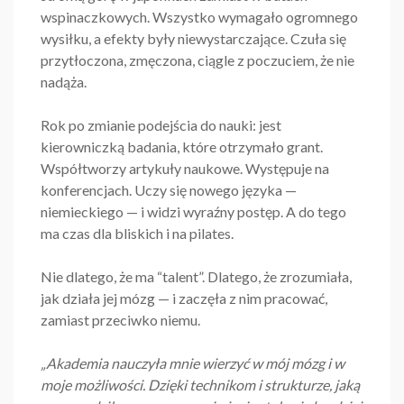
wspinaczkowych. Wszystko wymagało ogromnego
wysiłku, a efekty były niewystarczające. Czuła się
przytłoczona, zmęczona, ciągle z poczuciem, że nie
nadąża.
Rok po zmianie podejścia do nauki: jest
kierowniczką badania, które otrzymało grant.
Współtworzy artykuły naukowe. Występuje na
konferencjach. Uczy się nowego języka —
niemieckiego — i widzi wyraźny postęp. A do tego
ma czas dla bliskich i na pilates.
Nie dlatego, że ma “talent”. Dlatego, że zrozumiała,
jak działa jej mózg — i zaczęła z nim pracować,
zamiast przeciwko niemu.
„Akademia nauczyła mnie wierzyć w mój mózg i w
moje możliwości. Dzięki technikom i strukturze, jaką