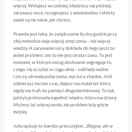
więcej. Wstajesz wcześniej, kładziesz się później,
zarywasz noce, rezygnujesz z weekendów. I efekty
nadal są nie takie, jak chcesz.
Prawda jest taka, że zwiększenie liczby godzin przy
złej metodzie daje więcej zmęczenia – nie więcej
wiedzy. A zarywanie nocy dokłada do tego jeszcze
jeden problem: sen to nie jest strata czasu. To jest
moment, w którym mózg dosłownie segreguje to,
czego się uczyłaś w ciągu dnia – odkłada ważne
rzeczy, utrwala połączenia, wyrzuca zbędne. Jeśli
odbierasz mu ten czas, dajesz mu materiał, który
nigdy nie trafi do pamięci długoterminowej. To tak,
jakbyś próbowała napełnić wiadro, które ma dziurę.
Możesz lać więcej wody, ale problem leży gdzie
indziej.
Julia opisuje to bardzo precyzyjnie:
„Biegnę, ale w