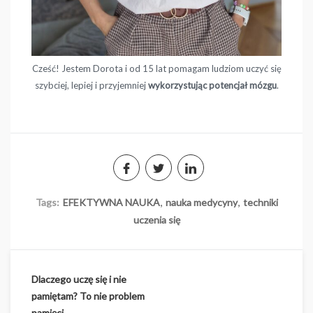
Cześć! Jestem Dorota i od 15 lat pomagam ludziom uczyć się
szybciej, lepiej i przyjemniej
wykorzystując potencjał mózgu
.
,
,
Tags:
EFEKTYWNA NAUKA
nauka medycyny
techniki
uczenia się
Dlaczego uczę się i nie
Nawigacja
pamiętam? To nie problem
pamięci