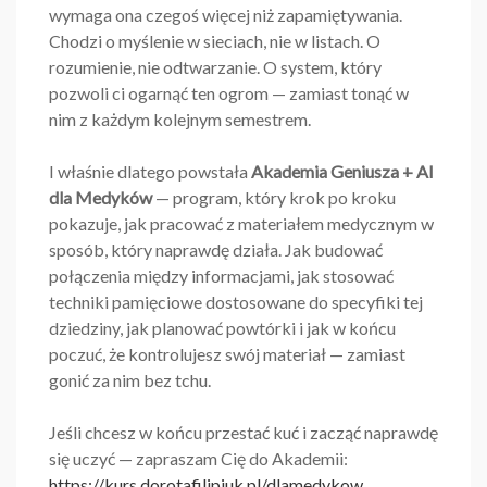
wymaga ona czegoś więcej niż zapamiętywania.
Chodzi o myślenie w sieciach, nie w listach. O
rozumienie, nie odtwarzanie. O system, który
pozwoli ci ogarnąć ten ogrom — zamiast tonąć w
nim z każdym kolejnym semestrem.
I właśnie dlatego powstała
Akademia Geniusza + AI
dla Medyków
— program, który krok po kroku
pokazuje, jak pracować z materiałem medycznym w
sposób, który naprawdę działa. Jak budować
połączenia między informacjami, jak stosować
techniki pamięciowe dostosowane do specyfiki tej
dziedziny, jak planować powtórki i jak w końcu
poczuć, że kontrolujesz swój materiał — zamiast
gonić za nim bez tchu.
Jeśli chcesz w końcu przestać kuć i zacząć naprawdę
się uczyć — zapraszam Cię do Akademii:
https://kurs.dorotafilipiuk.pl/dlamedykow